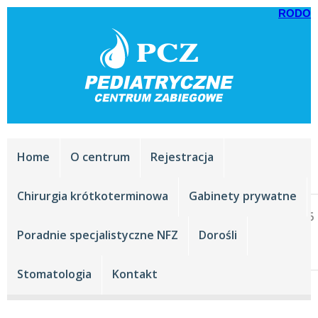
RODO
Home
O centrum
Rejestracja
Chirurgia krótkoterminowa
Gabinety prywatne
Rejestracja tel.:
+48 33 816 44 44
,
+48 33 816
44 45
Poradnie specjalistyczne NFZ
Dorośli
Stomatologia:
+48 33 474 28 21
Stomatologia
Kontakt