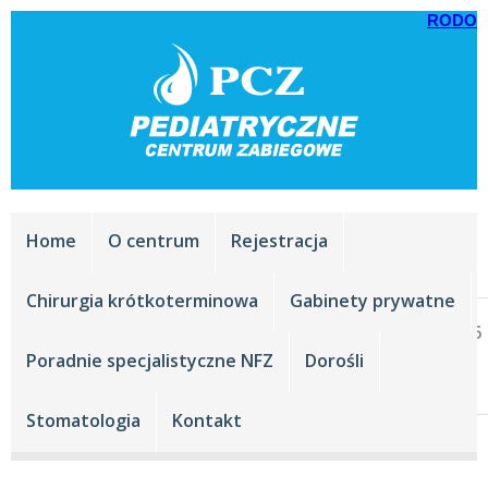
RODO
Home
O centrum
Rejestracja
Chirurgia krótkoterminowa
Gabinety prywatne
Rejestracja tel.:
+48 33 816 44 44
,
+48 33 816
44 45
Poradnie specjalistyczne NFZ
Dorośli
Stomatologia:
+48 33 474 28 21
Stomatologia
Kontakt