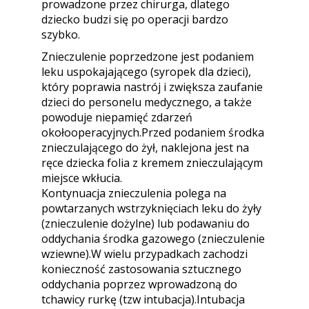
prowadzone przez chirurga, dlatego
dziecko budzi się po operacji bardzo
szybko.
Znieczulenie poprzedzone jest podaniem
leku uspokajającego (syropek dla dzieci),
który poprawia nastrój i zwiększa zaufanie
dzieci do personelu medycznego, a także
powoduje niepamięć zdarzeń
okołooperacyjnych.Przed podaniem środka
znieczulającego do żył, naklejona jest na
ręce dziecka folia z kremem znieczulającym
miejsce wkłucia.
Kontynuacja znieczulenia polega na
powtarzanych wstrzyknięciach leku do żyły
(znieczulenie dożylne) lub podawaniu do
oddychania środka gazowego (znieczulenie
wziewne).W wielu przypadkach zachodzi
konieczność zastosowania sztucznego
oddychania poprzez wprowadzoną do
tchawicy rurkę (tzw intubacja).Intubacja